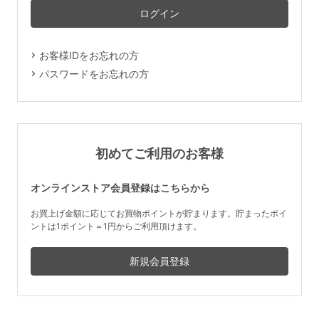
マタニティ
ギフトラッピング
お客様IDをお忘れの方
SALE
パスワードをお忘れの方
サイズからブラを探す
A60
A65
A70
A75
初めてご利用のお客様
B65
B70
B75
B80
オンラインストア会員登録はこちらから
C65
C70
C75
C80
C85
お買上げ金額に応じてお買物ポイントが貯まります。貯まったポイ
ントは1ポイント＝1円からご利用頂けます。
D65
D70
D75
D80
D85
すべてのサイズを表示する
E65
E70
E75
E80
E85
F65
F70
F75
F80
価格帯から探す