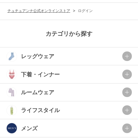
G65
G70
G75
チュチュアンナ公式オンラインストア
ログイン
～999円
1,000～1,999円
H70
H75
2,000～2,999円
3,000～3,999円
SS
S
M
カテゴリから探す
L
LL
3L
4,000円～
3足￥1,188靴下
レッグウェア
S-AB
S-CD
S-EF
セールアイテムから探す
M-AB
M-CD
M-EF
下着・インナー
セールアイテム
L-AB
L-CD
L-EF
その他から探す
ルームウェア
LL-EF
お気に入り
ライフスタイル
サイズの表示を閉じる
新着アイテム
メンズ