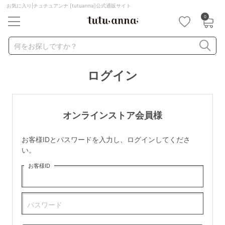
お気に入り|チュチュアンナ [tutuanna]公式通販サイト
0
キーワード・品番から探す
検索を閉じる
何をお探しですか？
ログイン
ナイトブラ
ノンワイヤー
特盛ブラ
チューブトップ
折り畳み
パジャマ
ストッキング
キャミソール
オンラインストア会員様
ルームウェア
育乳ブラ
アームカバー
お客様IDとパスワードを入力し、ログインしてくださ
カテゴリから探す
い。
お客様ID
レッグウェア
下着
ルームウェア
ライフスタイル
パスワード
メンズ
キッズ