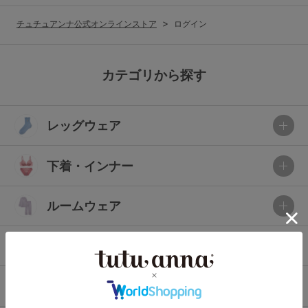
G65
G70
G75
チュチュアンナ公式オンラインストア
ログイン
～999円
1,000～1,999円
H70
H75
2,000～2,999円
3,000～3,999円
SS
S
M
カテゴリから探す
L
LL
3L
4,000円～
3足￥1,188靴下
レッグウェア
S-AB
S-CD
S-EF
セールアイテムから探す
M-AB
M-CD
M-EF
下着・インナー
セールアイテム
L-AB
L-CD
L-EF
その他から探す
ルームウェア
LL-EF
お気に入り
ライフスタイル
サイズの表示を閉じる
新着アイテム
メンズ