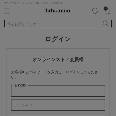
お気に入り|チュチュアンナ [tutuanna]公式通販サイト
0
キーワード・品番から探す
検索を閉じる
何をお探しですか？
ログイン
ナイトブラ
ノンワイヤー
特盛ブラ
チューブトップ
折り畳み
パジャマ
ストッキング
キャミソール
オンラインストア会員様
ルームウェア
育乳ブラ
アームカバー
お客様IDとパスワードを入力し、ログインしてくださ
カテゴリから探す
い。
お客様ID
レッグウェア
下着
ルームウェア
ライフスタイル
パスワード
メンズ
キッズ