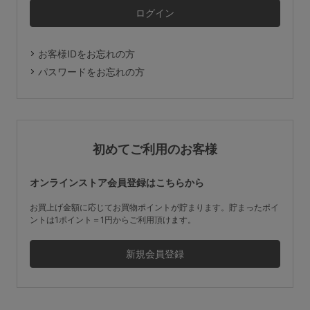
マタニティ
ギフトラッピング
お客様IDをお忘れの方
SALE
パスワードをお忘れの方
サイズからブラを探す
A60
A65
A70
A75
初めてご利用のお客様
B65
B70
B75
B80
オンラインストア会員登録はこちらから
C65
C70
C75
C80
C85
お買上げ金額に応じてお買物ポイントが貯まります。貯まったポイ
ントは1ポイント＝1円からご利用頂けます。
D65
D70
D75
D80
D85
すべてのサイズを表示する
E65
E70
E75
E80
E85
F65
F70
F75
F80
価格帯から探す