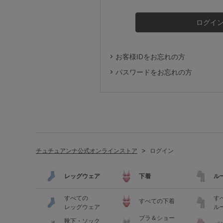
ルームウェア
ライフスタイル
お客様IDをお忘れの方
メンズ
パスワードをお忘れの方
キッズ
マタニティ
チュチュアンナ公式オンラインストア
ログイン
ギフトラッピング
レッグウェア
下着
ル
SALE
すべての
す
すべての下着
レッグウェア
ル
ブラ＆ショー
靴下・ソック