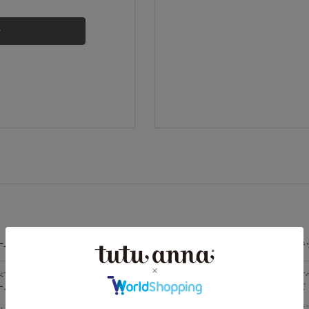
その他から探す
お気に入り
新着アイテム
ランキング
高評価レビューアイテム
ームウェア
ライフスタイル
メンズ
キ
WEB限定アイテム
べての
すべての
すべてのメン
す
ームウェア
ライフスタイ
ズ
ズ
ル
特集ページ
メンズソック
キ