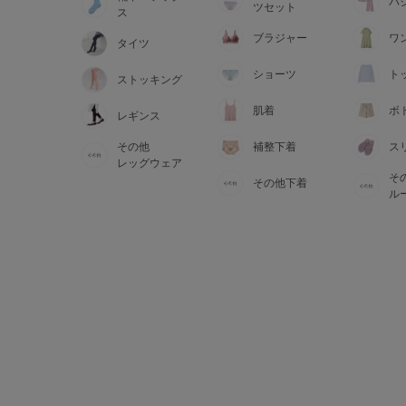
サイズからブラを探す
パ
ツセット
ス
ブラジャー
ワ
タイツ
A60
A65
A70
A7
ショーツ
ト
ストッキング
B65
B70
B75
B8
肌着
ボ
レギンス
その他
補整下着
ス
C65
C70
C75
C8
レッグウェア
そ
その他下着
D65
D70
D75
D8
ル
E65
E70
E75
E8
F65
F70
F75
F8
G65
G70
G75
H70
H75