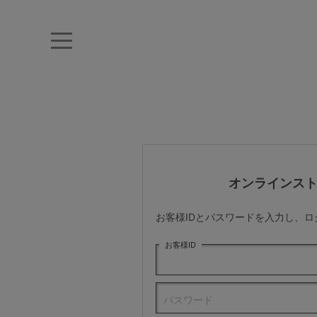
キーワード・品番から探す
ナイトブラ
ノンワイヤー
特盛ブラ
チューブトップ
折り畳
キャミソール
ルームウェア
育乳ブラ
アームカバー
オンラインス
カテゴリから探す
お客様IDとパスワードを入力し、
レッグウェア
お客様ID
下着
パスワード