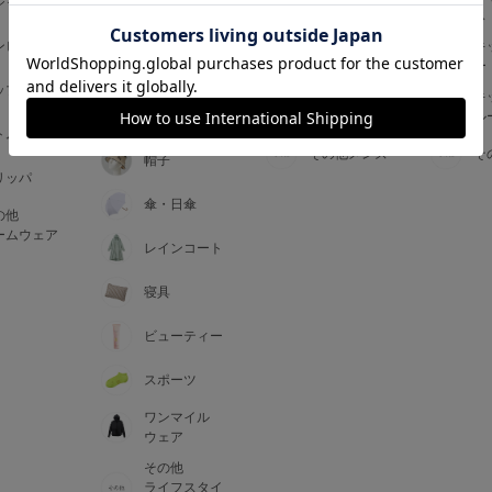
ジャマ
ス
ス
アームカバー
ンピース
メンズインナ
キ
手袋
ー
ー
5
ップス
メンズ
キ
マフラー・テ
ルームウェア
ル
ィペット
0
トム
その他メンズ
そ
帽子
リッパ
0
C85
傘・日傘
の他
0
D85
ームウェア
レインコート
0
E85
寝具
ビューティー
0
スポーツ
ワンマイル
ウェア
その他
ライフスタイ