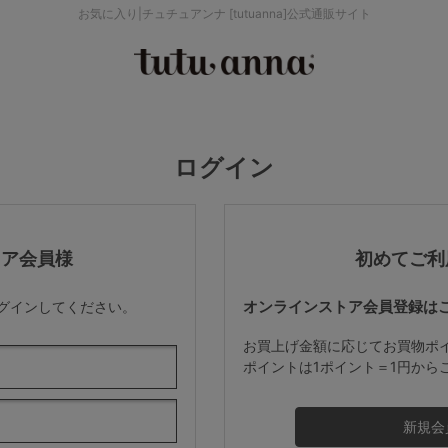
お気に入り|チュチュアンナ [tutuanna]公式通販サイト
検索を閉じる
価格帯から探す
ログイン
～999円
み
パジャマ
ストッキング
2,000～2,999円
トア会員様
初めてご利
オンラインストア会員登録は
ログインしてください。
4,000円～
お買上げ金額に応じてお買物ポ
ポイントは1ポイント＝1円から
セールアイテムから探す
セールアイテム