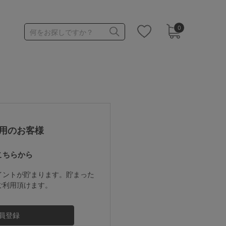
0
何をお探しですか？
1,000～1,999円
3,000～3,999円
用のお客様
こちらから
3足￥1,188靴下
イントが貯まります。貯まった
ご利用頂けます。