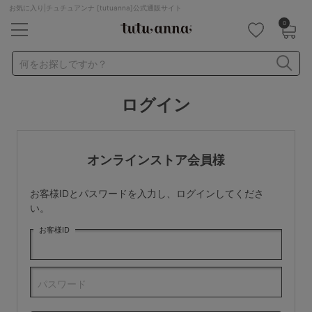
お気に入り|チュチュアンナ [tutuanna]公式通販サイト
0
キーワード・品番から探す
検索を閉じる
何をお探しですか？
ログイン
ナイトブラ
ノンワイヤー
特盛ブラ
チューブトップ
折り畳み
パジャマ
ストッキング
キャミソール
オンラインストア会員様
ルームウェア
育乳ブラ
アームカバー
お客様IDとパスワードを入力し、ログインしてくださ
カテゴリから探す
い。
お客様ID
レッグウェア
下着
ルームウェア
ライフスタイル
パスワード
メンズ
キッズ