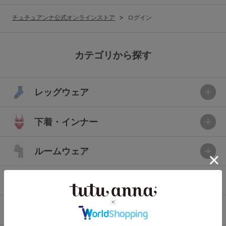
G65
G70
G75
チュチュアンナ公式オンラインストア
ログイン
～999円
1,000～1,999円
H70
H75
2,000～2,999円
3,000～3,999円
SS
S
M
カテゴリから探す
L
LL
3L
4,000円～
3足￥1,188靴下
レッグウェア
S-AB
S-CD
S-EF
セールアイテムから探す
M-AB
M-CD
M-EF
下着・インナー
セールアイテム
L-AB
L-CD
L-EF
その他から探す
ルームウェア
LL-EF
お気に入り
ライフスタイル
サイズの表示を閉じる
新着アイテム
メンズ