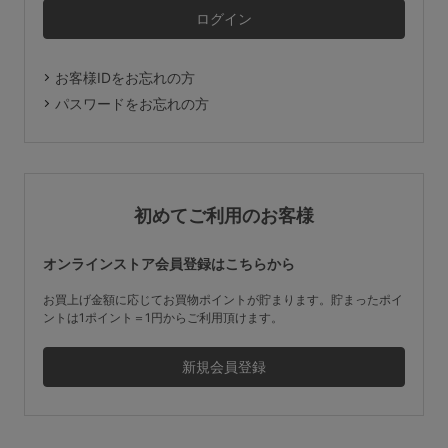
マタニティ
ギフトラッピング
お客様IDをお忘れの方
SALE
パスワードをお忘れの方
サイズからブラを探す
A60
A65
A70
A75
初めてご利用のお客様
B65
B70
B75
B80
オンラインストア会員登録はこちらから
C65
C70
C75
C80
C85
お買上げ金額に応じてお買物ポイントが貯まります。貯まったポイ
ントは1ポイント＝1円からご利用頂けます。
D65
D70
D75
D80
D85
すべてのサイズを表示する
E65
E70
E75
E80
E85
F65
F70
F75
F80
価格帯から探す