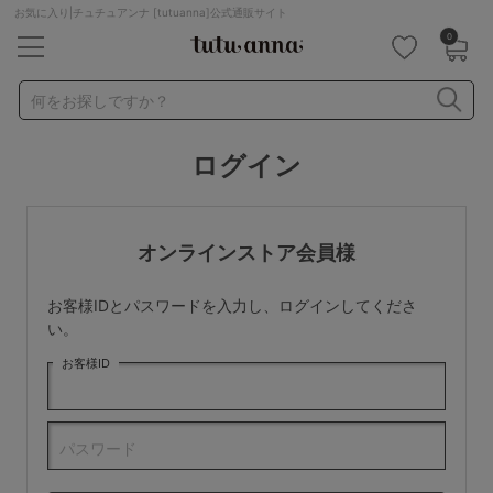
お気に入り|チュチュアンナ [tutuanna]公式通販サイト
0
キーワード・品番から探す
検索を閉じる
何をお探しですか？
ログイン
ナイトブラ
ノンワイヤー
特盛ブラ
チューブトップ
折り畳み
パジャマ
ストッキング
キャミソール
オンラインストア会員様
ルームウェア
育乳ブラ
アームカバー
お客様IDとパスワードを入力し、ログインしてくださ
カテゴリから探す
い。
お客様ID
レッグウェア
下着
ルームウェア
ライフスタイル
パスワード
メンズ
キッズ