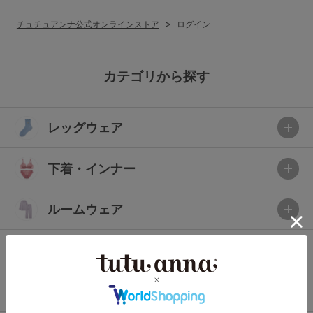
G65
G70
G75
チュチュアンナ公式オンラインストア
ログイン
～999円
1,000～1,999円
H70
H75
2,000～2,999円
3,000～3,999円
SS
S
M
カテゴリから探す
L
LL
3L
4,000円～
3足￥1,188靴下
レッグウェア
S-AB
S-CD
S-EF
セールアイテムから探す
M-AB
M-CD
M-EF
下着・インナー
セールアイテム
L-AB
L-CD
L-EF
その他から探す
ルームウェア
LL-EF
お気に入り
ライフスタイル
サイズの表示を閉じる
新着アイテム
メンズ