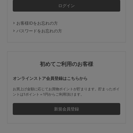
マタニティ
ギフトラッピング
お客様IDをお忘れの方
SALE
パスワードをお忘れの方
サイズからブラを探す
A60
A65
A70
A75
初めてご利用のお客様
B65
B70
B75
B80
オンラインストア会員登録はこちらから
C65
C70
C75
C80
C85
お買上げ金額に応じてお買物ポイントが貯まります。貯まったポイ
ントは1ポイント＝1円からご利用頂けます。
D65
D70
D75
D80
D85
すべてのサイズを表示する
E65
E70
E75
E80
E85
F65
F70
F75
F80
価格帯から探す