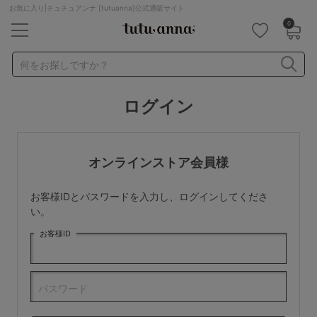
お気に入り|チュチュアンナ [tutuanna]公式通販サイト
0
キーワード・品番から探す
検索を閉じる
何をお探しですか？
ログイン
ナイトブラ
ノンワイヤー
特盛ブラ
チューブトップ
折り畳み
パジャマ
ストッキング
キャミソール
オンラインストア会員様
ルームウェア
育乳ブラ
アームカバー
お客様IDとパスワードを入力し、ログインしてくださ
カテゴリから探す
い。
お客様ID
レッグウェア
下着
ルームウェア
ライフスタイル
パスワード
メンズ
キッズ