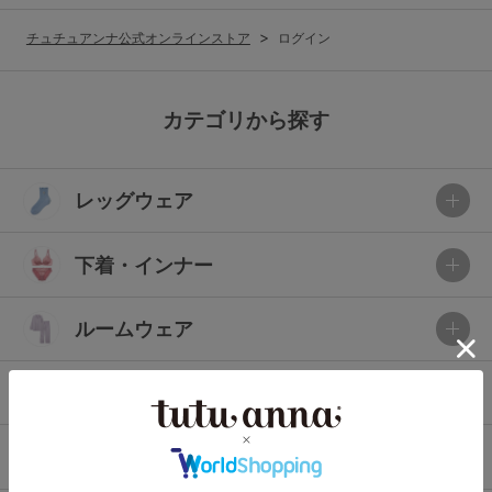
G65
G70
G75
チュチュアンナ公式オンラインストア
ログイン
～999円
1,000～1,999円
H70
H75
2,000～2,999円
3,000～3,999円
SS
S
M
カテゴリから探す
L
LL
3L
4,000円～
3足￥1,188靴下
レッグウェア
S-AB
S-CD
S-EF
セールアイテムから探す
M-AB
M-CD
M-EF
下着・インナー
セールアイテム
L-AB
L-CD
L-EF
その他から探す
ルームウェア
LL-EF
お気に入り
ライフスタイル
サイズの表示を閉じる
新着アイテム
メンズ