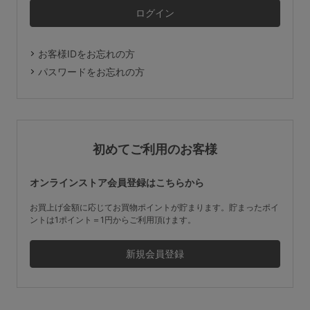
マタニティ
ギフトラッピング
お客様IDをお忘れの方
SALE
パスワードをお忘れの方
サイズからブラを探す
A60
A65
A70
A75
初めてご利用のお客様
B65
B70
B75
B80
オンラインストア会員登録はこちらから
C65
C70
C75
C80
C85
お買上げ金額に応じてお買物ポイントが貯まります。貯まったポイ
ントは1ポイント＝1円からご利用頂けます。
D65
D70
D75
D80
D85
すべてのサイズを表示する
E65
E70
E75
E80
E85
F65
F70
F75
F80
価格帯から探す