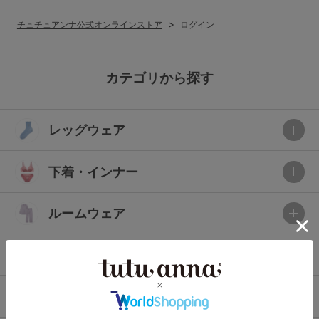
G65
G70
G75
チュチュアンナ公式オンラインストア
ログイン
～999円
1,000～1,999円
H70
H75
2,000～2,999円
3,000～3,999円
SS
S
M
カテゴリから探す
L
LL
3L
4,000円～
3足￥1,188靴下
レッグウェア
S-AB
S-CD
S-EF
セールアイテムから探す
M-AB
M-CD
M-EF
下着・インナー
セールアイテム
L-AB
L-CD
L-EF
その他から探す
ルームウェア
LL-EF
お気に入り
ライフスタイル
サイズの表示を閉じる
新着アイテム
メンズ