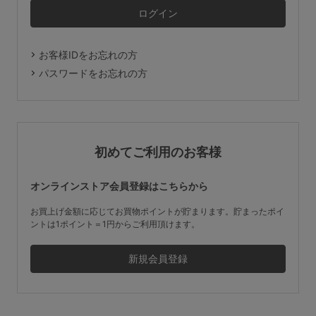
マタニティ
ギフトラッピング
お客様IDをお忘れの方
SALE
パスワードをお忘れの方
サイズからブラを探す
A60
A65
A70
A75
初めてご利用のお客様
B65
B70
B75
B80
オンラインストア会員登録はこちらから
C65
C70
C75
C80
C85
お買上げ金額に応じてお買物ポイントが貯まります。貯まったポイ
ントは1ポイント＝1円からご利用頂けます。
D65
D70
D75
D80
D85
すべてのサイズを表示する
E65
E70
E75
E80
E85
F65
F70
F75
F80
価格帯から探す