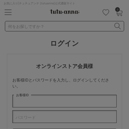
お気に入り|チュチュアンナ [tutuanna]公式通販サイト
0
キーワード・品番から探す
検索を閉じる
何をお探しですか？
ログイン
ナイトブラ
ノンワイヤー
特盛ブラ
チューブトップ
折り畳み
パジャマ
ストッキング
キャミソール
オンラインストア会員様
ルームウェア
育乳ブラ
アームカバー
お客様IDとパスワードを入力し、ログインしてくださ
カテゴリから探す
い。
お客様ID
レッグウェア
下着
ルームウェア
ライフスタイル
パスワード
メンズ
キッズ