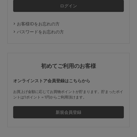
マタニティ
ギフトラッピング
お客様IDをお忘れの方
SALE
パスワードをお忘れの方
サイズからブラを探す
A60
A65
A70
A75
初めてご利用のお客様
B65
B70
B75
B80
オンラインストア会員登録はこちらから
C65
C70
C75
C80
C85
お買上げ金額に応じてお買物ポイントが貯まります。貯まったポイ
ントは1ポイント＝1円からご利用頂けます。
D65
D70
D75
D80
D85
すべてのサイズを表示する
E65
E70
E75
E80
E85
F65
F70
F75
F80
価格帯から探す