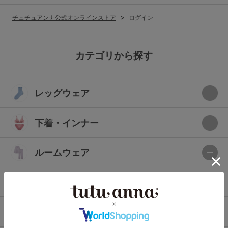
G65
G70
G75
チュチュアンナ公式オンラインストア
ログイン
～999円
1,000～1,999円
H70
H75
2,000～2,999円
3,000～3,999円
SS
S
M
カテゴリから探す
L
LL
3L
4,000円～
3足￥1,188靴下
レッグウェア
S-AB
S-CD
S-EF
セールアイテムから探す
M-AB
M-CD
M-EF
下着・インナー
セールアイテム
L-AB
L-CD
L-EF
その他から探す
ルームウェア
LL-EF
お気に入り
ライフスタイル
サイズの表示を閉じる
新着アイテム
メンズ