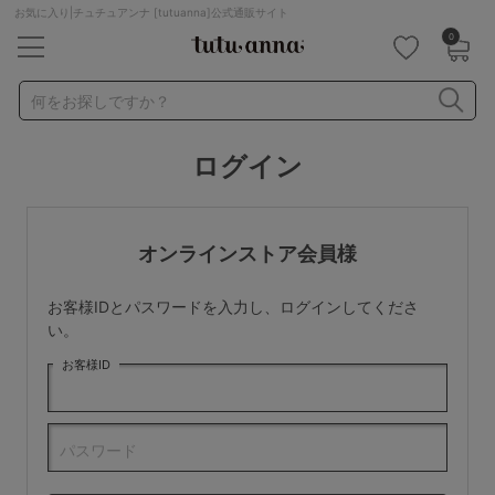
お気に入り|チュチュアンナ [tutuanna]公式通販サイト
0
キーワード・品番から探す
検索を閉じる
何をお探しですか？
ログイン
ナイトブラ
ノンワイヤー
特盛ブラ
チューブトップ
折り畳み
パジャマ
ストッキング
キャミソール
オンラインストア会員様
ルームウェア
育乳ブラ
アームカバー
お客様IDとパスワードを入力し、ログインしてくださ
カテゴリから探す
い。
お客様ID
レッグウェア
下着
ルームウェア
ライフスタイル
パスワード
メンズ
キッズ