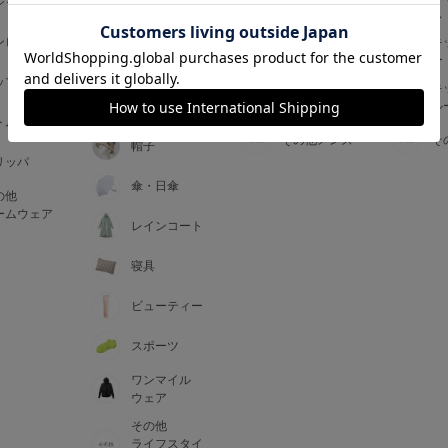
ジャマ
ス
ス
アームカバー
ンピース
メンズインナ
キ
手袋
ー
ー
5
ップス
メンズ
キ
マフラー・テ
ルームウェア
ル
ィペット
0
トム
その他メンズ
そ
帽子
リッパ
0
C85
傘・日傘
の他
0
D85
ームウェア
レインコート
0
E85
寝具
ビューティー
0
スポーツ
ワンマイル
ウェア
その他
ライフスタイ