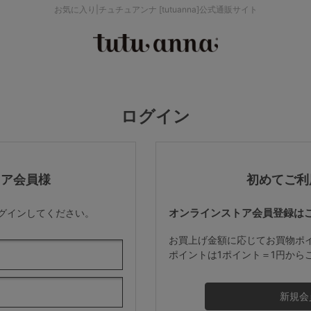
お気に入り|チュチュアンナ [tutuanna]公式通販サイト
検索を閉じる
価格帯から探す
ログイン
～999円
み
パジャマ
ストッキング
2,000～2,999円
トア会員様
初めてご利
オンラインストア会員登録は
ログインしてください。
4,000円～
お買上げ金額に応じてお買物ポ
ポイントは1ポイント＝1円から
セールアイテムから探す
セールアイテム