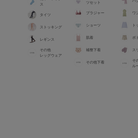
サイズからブラを探す
パ
ツセット
ス
ブラジャー
ワ
タイツ
A60
A65
A70
A7
ショーツ
ト
ストッキング
B65
B70
B75
B8
肌着
ボ
レギンス
その他
補整下着
ス
C65
C70
C75
C8
レッグウェア
そ
その他下着
D65
D70
D75
D8
ル
E65
E70
E75
E8
F65
F70
F75
F8
G65
G70
G75
H70
H75