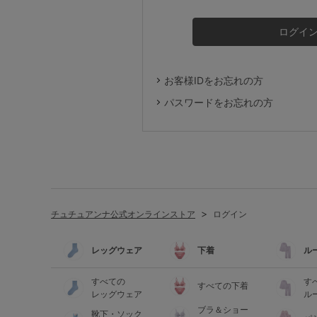
ルームウェア
ライフスタイル
お客様IDをお忘れの方
メンズ
パスワードをお忘れの方
キッズ
マタニティ
チュチュアンナ公式オンラインストア
ログイン
ギフトラッピング
レッグウェア
下着
ル
SALE
すべての
す
すべての下着
レッグウェア
ル
ブラ＆ショー
靴下・ソック