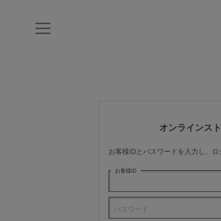
キーワード・品番から探す
ナイトブラ
ノンワイヤー
特盛ブラ
チューブトップ
折り畳
キャミソール
ルームウェア
育乳ブラ
アームカバー
オンラインス
カテゴリから探す
お客様IDとパスワードを入力し、
レッグウェア
お客様ID
下着
パスワード