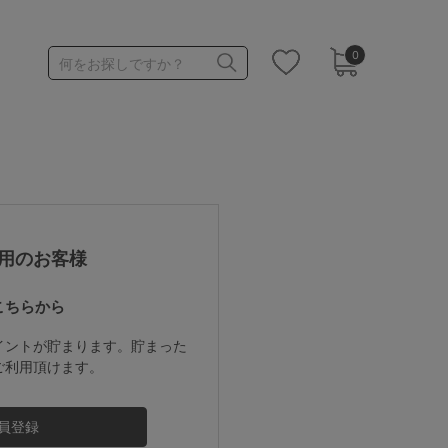
0
何をお探しですか？
1,000～1,999円
3,000～3,999円
用のお客様
こちらから
3足￥1,188靴下
イントが貯まります。貯まった
ご利用頂けます。