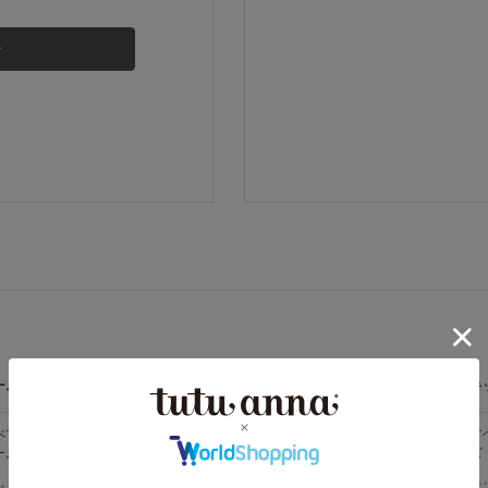
その他から探す
お気に入り
新着アイテム
ランキング
高評価レビューアイテム
ームウェア
ライフスタイル
メンズ
キ
WEB限定アイテム
べての
すべての
すべてのメン
す
ームウェア
ライフスタイ
ズ
ズ
ル
特集ページ
メンズソック
キ