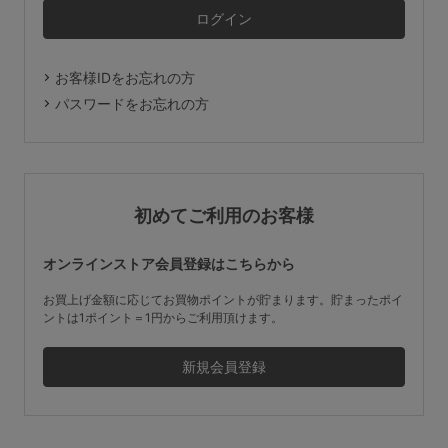
マタニティ
ギフトラッピング
お客様IDをお忘れの方
SALE
パスワードをお忘れの方
サイズからブラを探す
A60
A65
A70
A75
初めてご利用のお客様
B65
B70
B75
B80
オンラインストア会員登録はこちらから
C65
C70
C75
C80
C85
お買上げ金額に応じてお買物ポイントが貯まります。貯まったポイ
ントは1ポイント＝1円からご利用頂けます。
D65
D70
D75
D80
D85
すべてのサイズを表示する
E65
E70
E75
E80
E85
F65
F70
F75
F80
価格帯から探す