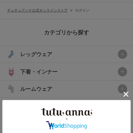
G65
G70
G75
チュチュアンナ公式オンラインストア
ログイン
～999円
1,000～1,999円
H70
H75
2,000～2,999円
3,000～3,999円
SS
S
M
カテゴリから探す
L
LL
3L
4,000円～
3足￥1,188靴下
レッグウェア
S-AB
S-CD
S-EF
セールアイテムから探す
M-AB
M-CD
M-EF
下着・インナー
セールアイテム
L-AB
L-CD
L-EF
その他から探す
ルームウェア
LL-EF
お気に入り
ライフスタイル
サイズの表示を閉じる
新着アイテム
メンズ