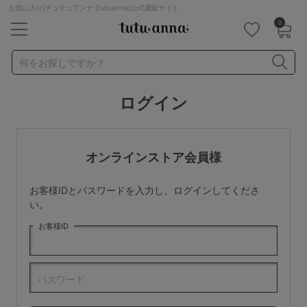
お気に入り|チュチュアンナ [tutuanna]公式通販サイト
0
キーワード・品番から探す
検索を閉じる
何をお探しですか？
ログイン
ナイトブラ
ノンワイヤー
特盛ブラ
チューブトップ
折り畳み
パジャマ
ストッキング
キャミソール
オンラインストア会員様
ルームウェア
育乳ブラ
アームカバー
お客様IDとパスワードを入力し、ログインしてくださ
カテゴリから探す
い。
お客様ID
レッグウェア
下着
ルームウェア
ライフスタイル
パスワード
メンズ
キッズ