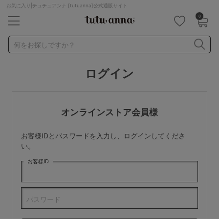
お気に入り|チュチュアンナ [tutuanna]公式通販サイト
0
キーワード・品番から探す
検索を閉じる
何をお探しですか？
ログイン
ナイトブラ
ノンワイヤー
特盛ブラ
チューブトップ
折り畳み
パジャマ
ストッキング
キャミソール
オンラインストア会員様
ルームウェア
育乳ブラ
アームカバー
お客様IDとパスワードを入力し、ログインしてくださ
カテゴリから探す
い。
お客様ID
レッグウェア
下着
ルームウェア
ライフスタイル
パスワード
メンズ
キッズ