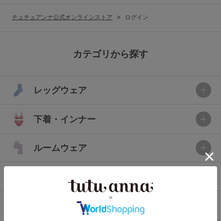
G65
G70
G75
チュチュアンナ公式オンラインストア
ログイン
～999円
1,000～1,999円
H70
H75
2,000～2,999円
3,000～3,999円
SS
S
M
カテゴリから探す
L
LL
3L
4,000円～
3足￥1,188靴下
レッグウェア
S-AB
S-CD
S-EF
セールアイテムから探す
M-AB
M-CD
M-EF
下着・インナー
セールアイテム
L-AB
L-CD
L-EF
その他から探す
ルームウェア
LL-EF
お気に入り
ライフスタイル
サイズの表示を閉じる
新着アイテム
メンズ