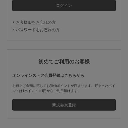
マタニティ
ギフトラッピング
お客様IDをお忘れの方
SALE
パスワードをお忘れの方
サイズからブラを探す
A60
A65
A70
A75
初めてご利用のお客様
B65
B70
B75
B80
オンラインストア会員登録はこちらから
C65
C70
C75
C80
C85
お買上げ金額に応じてお買物ポイントが貯まります。貯まったポイ
ントは1ポイント＝1円からご利用頂けます。
D65
D70
D75
D80
D85
すべてのサイズを表示する
E65
E70
E75
E80
E85
F65
F70
F75
F80
価格帯から探す