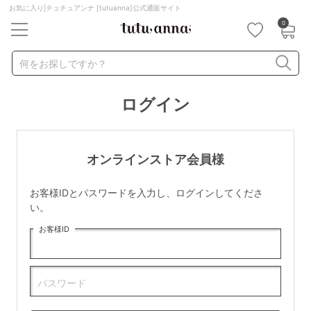
お気に入り|チュチュアンナ [tutuanna]公式通販サイト
0
キーワード・品番から探す
検索を閉じる
何をお探しですか？
ログイン
ナイトブラ
ノンワイヤー
特盛ブラ
チューブトップ
折り畳み
パジャマ
ストッキング
キャミソール
オンラインストア会員様
ルームウェア
育乳ブラ
アームカバー
お客様IDとパスワードを入力し、ログインしてくださ
カテゴリから探す
い。
お客様ID
レッグウェア
下着
ルームウェア
ライフスタイル
パスワード
メンズ
キッズ