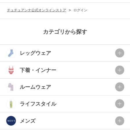
G65
G70
G75
チュチュアンナ公式オンラインストア
ログイン
～999円
1,000～1,999円
H70
H75
2,000～2,999円
3,000～3,999円
SS
S
M
カテゴリから探す
L
LL
3L
4,000円～
3足￥1,188靴下
レッグウェア
S-AB
S-CD
S-EF
セールアイテムから探す
M-AB
M-CD
M-EF
下着・インナー
セールアイテム
L-AB
L-CD
L-EF
その他から探す
ルームウェア
LL-EF
お気に入り
ライフスタイル
サイズの表示を閉じる
新着アイテム
メンズ