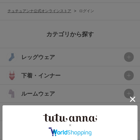
G65
G70
G75
チュチュアンナ公式オンラインストア
ログイン
～999円
1,000～1,999円
H70
H75
2,000～2,999円
3,000～3,999円
SS
S
M
カテゴリから探す
L
LL
3L
4,000円～
3足￥1,188靴下
レッグウェア
S-AB
S-CD
S-EF
セールアイテムから探す
M-AB
M-CD
M-EF
下着・インナー
セールアイテム
L-AB
L-CD
L-EF
その他から探す
ルームウェア
LL-EF
お気に入り
ライフスタイル
サイズの表示を閉じる
新着アイテム
メンズ