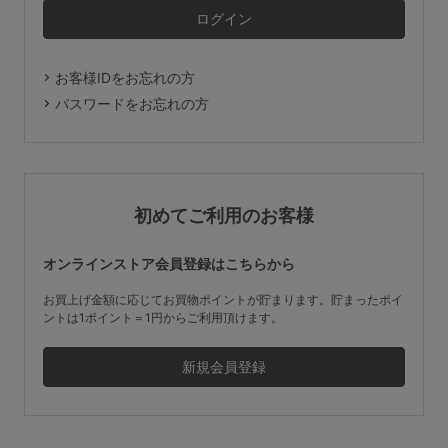
マタニティ
ギフトラッピング
お客様IDをお忘れの方
SALE
パスワードをお忘れの方
サイズからブラを探す
A60
A65
A70
A75
初めてご利用のお客様
B65
B70
B75
B80
オンラインストア会員登録はこちらから
C65
C70
C75
C80
C85
お買上げ金額に応じてお買物ポイントが貯まります。貯まったポイ
ントは1ポイント＝1円からご利用頂けます。
D65
D70
D75
D80
D85
すべてのサイズを表示する
E65
E70
E75
E80
E85
F65
F70
F75
F80
価格帯から探す