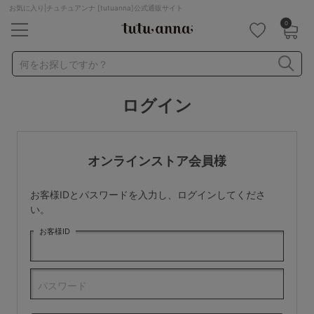
お気に入り|チュチュアンナ [tutuanna]公式通販サイト
0
キーワード・品番から探す
検索を閉じる
何をお探しですか？
ログイン
ナイトブラ
ノンワイヤー
特盛ブラ
チューブトップ
折り畳み
パジャマ
ストッキング
キャミソール
オンラインストア会員様
ルームウェア
育乳ブラ
アームカバー
お客様IDとパスワードを入力し、ログインしてくださ
カテゴリから探す
い。
お客様ID
レッグウェア
下着
ルームウェア
ライフスタイル
パスワード
メンズ
キッズ