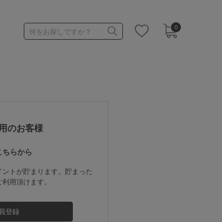
0
何をお探しですか？
1,000～1,999円
3,000～3,999円
用のお客様
こちらから
3足￥1,188靴下
イントが貯まります。貯まった
ご利用頂けます。