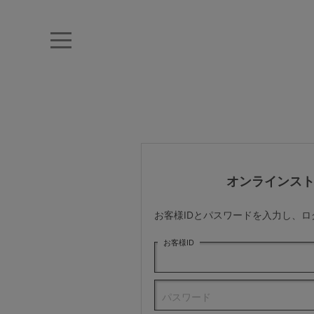
キーワード・品番から探す
ナイトブラ
ノンワイヤー
特盛ブラ
チューブトップ
折り畳
キャミソール
ルームウェア
育乳ブラ
アームカバー
オンラインス
カテゴリから探す
お客様IDとパスワードを入力し、
レッグウェア
お客様ID
下着
パスワード