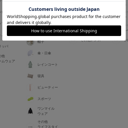
ジャマ
ス
ス
アームカバー
ンピース
メンズインナ
キ
手袋
ー
ー
5
ップス
メンズ
キ
マフラー・テ
ルームウェア
ル
ィペット
0
トム
その他メンズ
そ
帽子
リッパ
0
C85
傘・日傘
の他
0
D85
ームウェア
レインコート
0
E85
寝具
ビューティー
0
スポーツ
ワンマイル
ウェア
その他
ライフスタイ