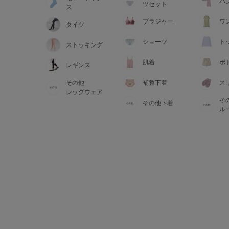
サイズからブラを探す
パ
ツセット
ス
ブラジャー
ワ
タイツ
A60
A65
A70
A7
ショーツ
ト
ストッキング
B65
B70
B75
B8
肌着
ボ
レギンス
その他
補整下着
ス
C65
C70
C75
C8
レッグウェア
そ
その他下着
D65
D70
D75
D8
ル
E65
E70
E75
E8
F65
F70
F75
F8
G65
G70
G75
H70
H75