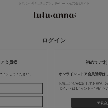
お気に入り|チュチュアンナ [tutuanna]公式通販サイト
検索を閉じる
価格帯から探す
ログイン
～999円
み
パジャマ
ストッキング
2,000～2,999円
トア会員様
初めてご利
オンラインストア会員登録は
ログインしてください。
4,000円～
お買上げ金額に応じてお買物ポ
ポイントは1ポイント＝1円から
セールアイテムから探す
セールアイテム