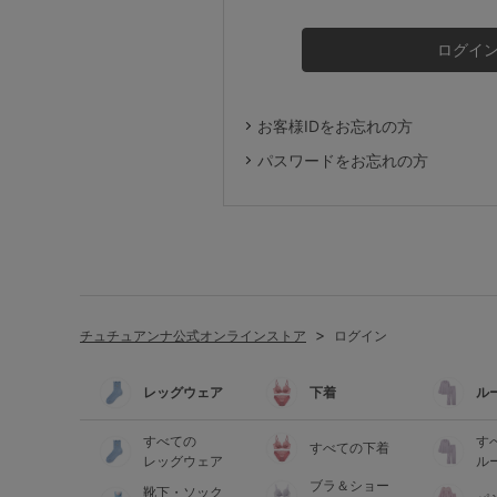
ルームウェア
ライフスタイル
お客様IDをお忘れの方
メンズ
パスワードをお忘れの方
キッズ
マタニティ
チュチュアンナ公式オンラインストア
ログイン
ギフトラッピング
レッグウェア
下着
ル
SALE
すべての
す
すべての下着
レッグウェア
ル
ブラ＆ショー
靴下・ソック