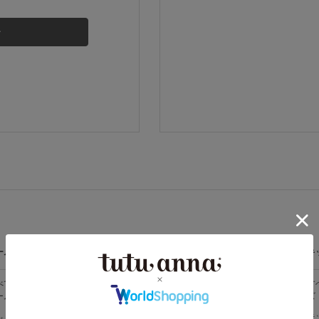
その他から探す
お気に入り
新着アイテム
ランキング
高評価レビューアイテム
ームウェア
ライフスタイル
メンズ
キ
WEB限定アイテム
べての
すべての
すべてのメン
す
ームウェア
ライフスタイ
ズ
ズ
ル
特集ページ
メンズソック
キ