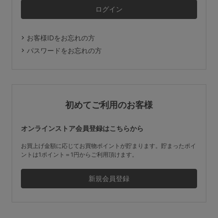
マタニティ
ギフトラッピング
お客様IDをお忘れの方
SALE
パスワードをお忘れの方
サイズからブラを探す
A60
A65
A70
A75
初めてご利用のお客様
B65
B70
B75
B80
オンラインストア会員登録はこちらから
C65
C70
C75
C80
C85
お買上げ金額に応じてお買物ポイントが貯まります。貯まったポイ
ントは1ポイント＝1円からご利用頂けます。
D65
D70
D75
D80
D85
すべてのサイズを表示する
E65
E70
E75
E80
E85
F65
F70
F75
F80
価格帯から探す