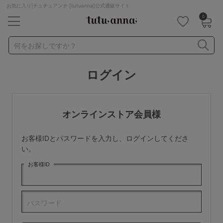
お気に入り|チュチュアンナ [tutuanna]公式通販サイト
0
キーワード・品番から探す
検索を閉じる
何をお探しですか？
ログイン
ナイトブラ
ノンワイヤー
特盛ブラ
チューブトップ
折り畳み
パジャマ
ストッキング
キャミソール
オンラインストア会員様
ルームウェア
育乳ブラ
アームカバー
お客様IDとパスワードを入力し、ログインしてくださ
カテゴリから探す
い。
お客様ID
レッグウェア
下着
ルームウェア
ライフスタイル
パスワード
メンズ
キッズ