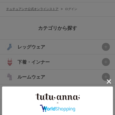
G65
G70
G75
チュチュアンナ公式オンラインストア
ログイン
～999円
1,000～1,999円
H70
H75
2,000～2,999円
3,000～3,999円
SS
S
M
カテゴリから探す
L
LL
3L
4,000円～
3足￥1,188靴下
レッグウェア
S-AB
S-CD
S-EF
セールアイテムから探す
M-AB
M-CD
M-EF
下着・インナー
セールアイテム
L-AB
L-CD
L-EF
その他から探す
ルームウェア
LL-EF
お気に入り
ライフスタイル
サイズの表示を閉じる
新着アイテム
メンズ