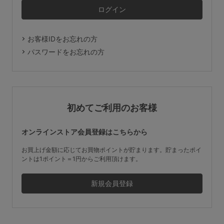
マタニティ
ギフトラッピング
お客様IDをお忘れの方
SALE
パスワードをお忘れの方
サイズからブラを探す
A60
A65
A70
A75
初めてご利用のお客様
B65
B70
B75
B80
オンラインストア会員登録はこちらから
C65
C70
C75
C80
C85
お買上げ金額に応じてお買物ポイントが貯まります。貯まったポイ
ントは1ポイント＝1円からご利用頂けます。
D65
D70
D75
D80
D85
すべてのサイズを表示する
E65
E70
E75
E80
E85
F65
F70
F75
F80
価格帯から探す