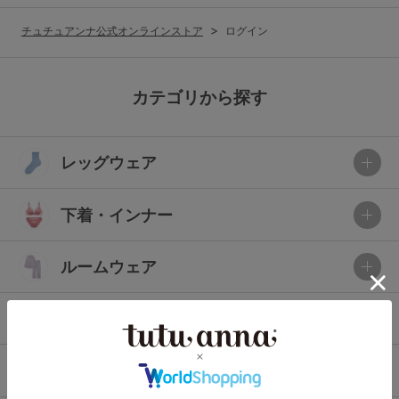
G65
G70
G75
チュチュアンナ公式オンラインストア
ログイン
～999円
1,000～1,999円
H70
H75
2,000～2,999円
3,000～3,999円
SS
S
M
カテゴリから探す
L
LL
3L
4,000円～
3足￥1,188靴下
レッグウェア
S-AB
S-CD
S-EF
セールアイテムから探す
M-AB
M-CD
M-EF
下着・インナー
セールアイテム
L-AB
L-CD
L-EF
その他から探す
ルームウェア
LL-EF
お気に入り
ライフスタイル
サイズの表示を閉じる
新着アイテム
メンズ