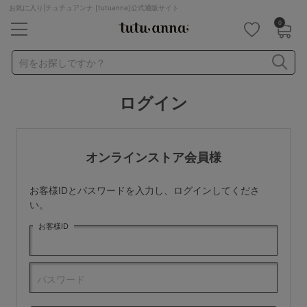
お気に入り|チュチュアンナ [tutuanna]公式通販サイト
0
キーワード・品番から探す
検索を閉じる
何をお探しですか？
ログイン
ナイトブラ
ノンワイヤー
特盛ブラ
チューブトップ
折り畳み
パジャマ
ストッキング
キャミソール
オンラインストア会員様
ルームウェア
育乳ブラ
アームカバー
お客様IDとパスワードを入力し、ログインしてくださ
カテゴリから探す
い。
お客様ID
レッグウェア
下着
ルームウェア
ライフスタイル
パスワード
メンズ
キッズ