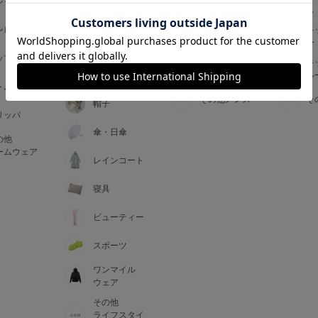
ジャマ
ス
ス
アームカバー
ンピース
メンズインナ
キ
手袋
ー
ー
5
ップス
メンズ
キ
マフラー・テ
ルームウェア
ル
ィペット
0
トム
その他メンズ
そ
帽子
リッパ
0
C85
傘・日傘
の他
0
D85
ームウェア
レインコート
0
E85
寝具
ビューティー
0
スポーツ
ワンマイル
ウェア
その他
ライフスタイ