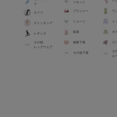
サイズからブラを探す
パ
ツセット
ス
ブラジャー
ワ
タイツ
A60
A65
A70
A7
ショーツ
ト
ストッキング
B65
B70
B75
B8
肌着
ボ
レギンス
その他
補整下着
ス
C65
C70
C75
C8
レッグウェア
そ
その他下着
D65
D70
D75
D8
ル
E65
E70
E75
E8
F65
F70
F75
F8
G65
G70
G75
H70
H75