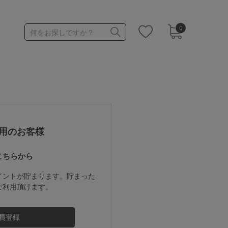
0
何をお探しですか？
1,000～1,999円
3,000～3,999円
用のお客様
こちらから
3足￥1,188靴下
イントが貯まります。貯まった
ご利用頂けます。