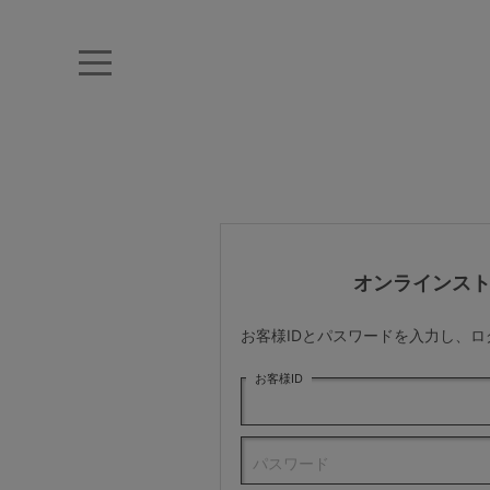
キーワード・品番から探す
ナイトブラ
ノンワイヤー
特盛ブラ
チューブトップ
折り畳
キャミソール
ルームウェア
育乳ブラ
アームカバー
オンラインス
カテゴリから探す
お客様IDとパスワードを入力し、
レッグウェア
お客様ID
下着
パスワード