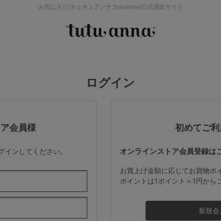
お気に入り|チュチュアンナ [tutuanna]公式通販サイト
検索を閉じる
価格帯から探す
ログイン
～999円
み
パジャマ
ストッキング
2,000～2,999円
トア会員様
初めてご利
オンラインストア会員登録は
ログインしてください。
4,000円～
お買上げ金額に応じてお買物ポ
ポイントは1ポイント＝1円から
セールアイテムから探す
セールアイテム