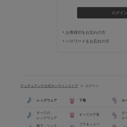
ルームウェア
ライフスタイル
お客様IDをお忘れの方
メンズ
パスワードをお忘れの方
キッズ
マタニティ
チュチュアンナ公式オンラインストア
ログイン
ギフトラッピング
レッグウェア
下着
ル
SALE
すべての
す
すべての下着
レッグウェア
ル
ブラ＆ショー
靴下・ソック