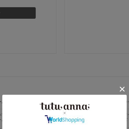
その他から探す
お気に入り
新着アイテム
ランキング
高評価レビューアイテム
ームウェア
ライフスタイル
メンズ
キ
WEB限定アイテム
べての
すべての
すべてのメン
す
ームウェア
ライフスタイ
ズ
ズ
ル
特集ページ
メンズソック
キ