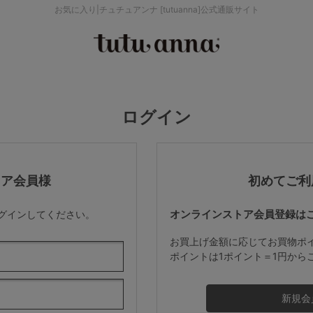
お気に入り|チュチュアンナ [tutuanna]公式通販サイト
検索を閉じる
価格帯から探す
ログイン
～999円
み
パジャマ
ストッキング
2,000～2,999円
トア会員様
初めてご利
オンラインストア会員登録は
ログインしてください。
4,000円～
お買上げ金額に応じてお買物ポ
ポイントは1ポイント＝1円から
セールアイテムから探す
セールアイテム