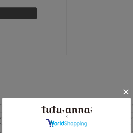
その他から探す
お気に入り
新着アイテム
ランキング
高評価レビューアイテム
ームウェア
ライフスタイル
メンズ
キ
WEB限定アイテム
べての
すべての
すべてのメン
す
ームウェア
ライフスタイ
ズ
ズ
ル
特集ページ
メンズソック
キ