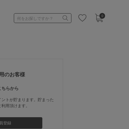
0
何をお探しですか？
1,000～1,999円
3,000～3,999円
用のお客様
こちらから
3足￥1,188靴下
イントが貯まります。貯まった
ご利用頂けます。