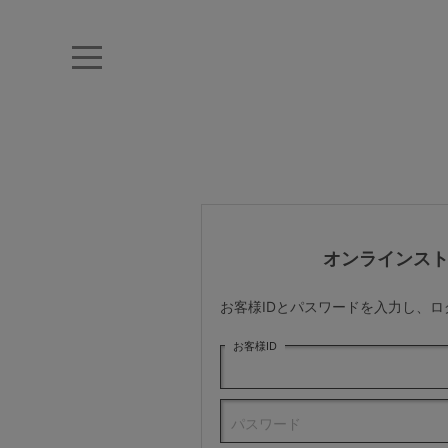
キーワード・品番から探す
ナイトブラ
ノンワイヤー
特盛ブラ
チューブトップ
折り畳
キャミソール
ルームウェア
育乳ブラ
アームカバー
オンラインス
カテゴリから探す
お客様IDとパスワードを入力し、
レッグウェア
お客様ID
下着
パスワード