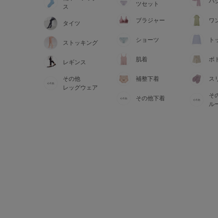
サイズからブラを探す
パ
ツセット
ス
ブラジャー
ワ
タイツ
A60
A65
A70
A7
ショーツ
ト
ストッキング
B65
B70
B75
B8
肌着
ボ
レギンス
その他
補整下着
ス
C65
C70
C75
C8
レッグウェア
そ
その他下着
D65
D70
D75
D8
ル
E65
E70
E75
E8
F65
F70
F75
F8
G65
G70
G75
H70
H75