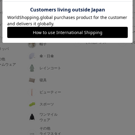
ジャマ
ス
ス
アームカバー
ンピース
メンズインナ
キ
手袋
ー
ー
5
ップス
メンズ
キ
マフラー・テ
ルームウェア
ル
ィペット
0
トム
その他メンズ
そ
帽子
リッパ
0
C85
傘・日傘
の他
0
D85
ームウェア
レインコート
0
E85
寝具
ビューティー
0
スポーツ
ワンマイル
ウェア
その他
ライフスタイ