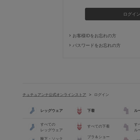
ルームウェア
ライフスタイル
お客様IDをお忘れの方
メンズ
パスワードをお忘れの方
キッズ
マタニティ
チュチュアンナ公式オンラインストア
ログイン
ギフトラッピング
レッグウェア
下着
ル
SALE
すべての
す
すべての下着
レッグウェア
ル
ブラ＆ショー
靴下・ソック