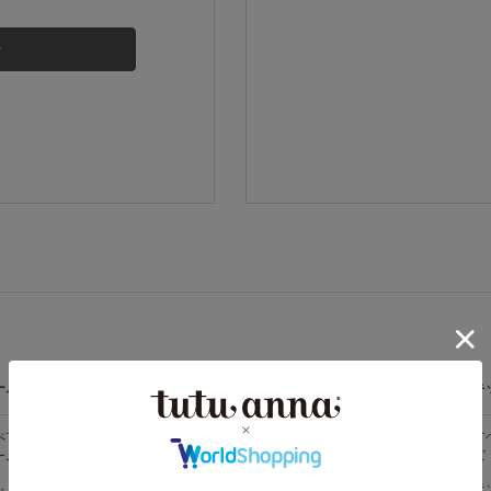
その他から探す
お気に入り
新着アイテム
ランキング
高評価レビューアイテム
ームウェア
ライフスタイル
メンズ
キ
WEB限定アイテム
べての
すべての
すべてのメン
す
ームウェア
ライフスタイ
ズ
ズ
ル
特集ページ
メンズソック
キ