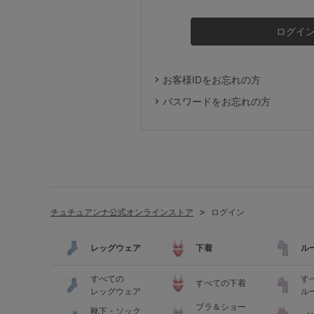
ルームウェア
ライフスタイル
お客様IDをお忘れの方
メンズ
パスワードをお忘れの方
キッズ
マタニティ
チュチュアンナ公式オンラインストア
ログイン
ギフトラッピング
レッグウェア
下着
ル
SALE
すべての
す
すべての下着
レッグウェア
ル
ブラ＆ショー
靴下・ソック