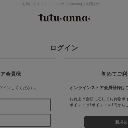
お気に入り|チュチュアンナ [tutuanna]公式通販サイト
検索を閉じる
価格帯から探す
ログイン
～999円
み
パジャマ
ストッキング
2,000～2,999円
トア会員様
初めてご利
オンラインストア会員登録は
ログインしてください。
4,000円～
お買上げ金額に応じてお買物ポ
ポイントは1ポイント＝1円から
セールアイテムから探す
セールアイテム