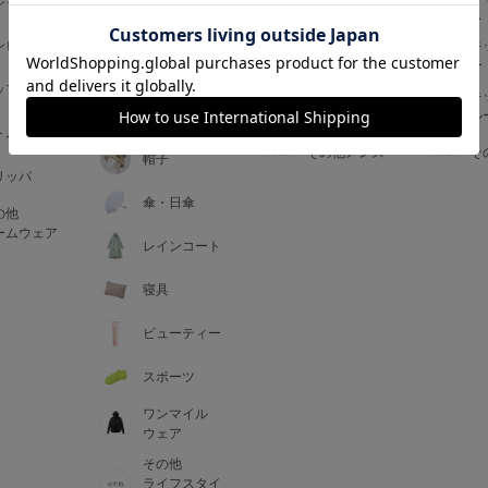
ジャマ
ス
ス
アームカバー
ンピース
メンズインナ
キ
手袋
ー
ー
5
ップス
メンズ
キ
マフラー・テ
ルームウェア
ル
ィペット
0
トム
その他メンズ
そ
帽子
リッパ
0
C85
傘・日傘
の他
0
D85
ームウェア
レインコート
0
E85
寝具
ビューティー
0
スポーツ
ワンマイル
ウェア
その他
ライフスタイ