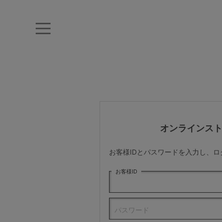
キーワード・品番から探す
ナイトブラ
ノンワイヤー
特盛ブラ
チューブトップ
折り畳
キャミソール
ルームウェア
育乳ブラ
アームカバー
オンラインス
カテゴリから探す
お客様IDとパスワードを入力し、
レッグウェア
お客様ID
下着
パスワード