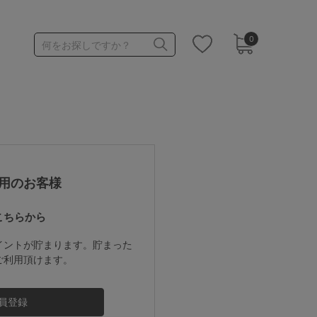
0
何をお探しですか？
1,000～1,999円
3,000～3,999円
用のお客様
こちらから
3足￥1,188靴下
イントが貯まります。貯まった
ご利用頂けます。