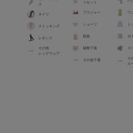
サイズからブラを探す
パ
ツセット
ス
ブラジャー
ワ
タイツ
A60
A65
A70
A7
ショーツ
ト
ストッキング
B65
B70
B75
B8
肌着
ボ
レギンス
その他
補整下着
ス
C65
C70
C75
C8
レッグウェア
そ
その他下着
D65
D70
D75
D8
ル
E65
E70
E75
E8
F65
F70
F75
F8
G65
G70
G75
H70
H75