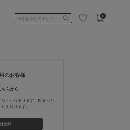
0
何をお探しですか？
1,000～1,999円
3,000～3,999円
用のお客様
こちらから
3足￥1,188靴下
イントが貯まります。貯まった
ご利用頂けます。