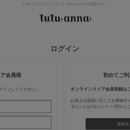
お気に入り|チュチュアンナ [tutuanna]公式通販サイト
検索を閉じる
価格帯から探す
ログイン
～999円
み
パジャマ
ストッキング
2,000～2,999円
トア会員様
初めてご利
オンラインストア会員登録は
ログインしてください。
4,000円～
お買上げ金額に応じてお買物ポ
ポイントは1ポイント＝1円から
セールアイテムから探す
セールアイテム