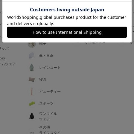
ジャマ
ス
ス
アームカバー
ンピース
メンズインナ
キ
手袋
ー
ー
5
ップス
メンズ
キ
マフラー・テ
ルームウェア
ル
ィペット
0
トム
その他メンズ
そ
帽子
リッパ
0
C85
傘・日傘
の他
0
D85
ームウェア
レインコート
0
E85
寝具
ビューティー
0
スポーツ
ワンマイル
ウェア
その他
ライフスタイ