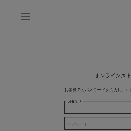
キーワード・品番から探す
ナイトブラ
ノンワイヤー
特盛ブラ
チューブトップ
折り畳
キャミソール
ルームウェア
育乳ブラ
アームカバー
オンラインス
カテゴリから探す
お客様IDとパスワードを入力し、
レッグウェア
お客様ID
下着
パスワード