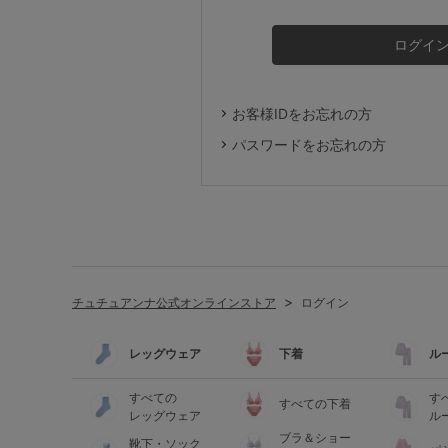
ルームウェア
ライフスタイル
お客様IDをお忘れの方
メンズ
パスワードをお忘れの方
キッズ
マタニティ
チュチュアンナ公式オンラインストア
ログイン
ギフトラッピング
レッグウェア
下着
ル
SALE
すべての
す
すべての下着
レッグウェア
ル
ブラ＆ショー
靴下・ソック