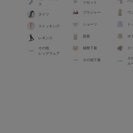
サイズからブラを探す
パ
ツセット
ス
ブラジャー
ワ
タイツ
A60
A65
A70
A7
ショーツ
ト
ストッキング
B65
B70
B75
B8
肌着
ボ
レギンス
その他
補整下着
ス
C65
C70
C75
C8
レッグウェア
そ
その他下着
D65
D70
D75
D8
ル
E65
E70
E75
E8
F65
F70
F75
F8
G65
G70
G75
H70
H75