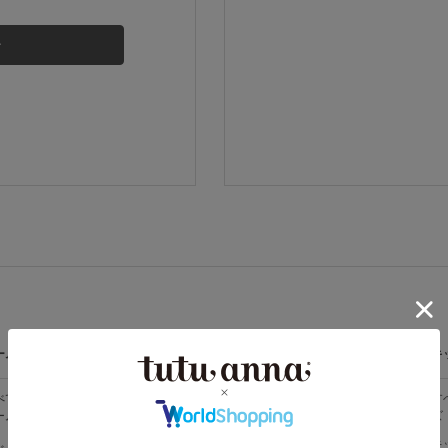
その他から探す
お気に入り
新着アイテム
ランキング
高評価レビューアイテム
ームウェア
ライフスタイル
メンズ
キ
WEB限定アイテム
べての
すべての
すべてのメン
す
ームウェア
ライフスタイ
ズ
ズ
ル
特集ページ
メンズソック
キ