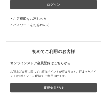
マタニティ
ギフトラッピング
お客様IDをお忘れの方
SALE
パスワードをお忘れの方
サイズからブラを探す
A60
A65
A70
A75
初めてご利用のお客様
B65
B70
B75
B80
オンラインストア会員登録はこちらから
C65
C70
C75
C80
C85
お買上げ金額に応じてお買物ポイントが貯まります。貯まったポイ
ントは1ポイント＝1円からご利用頂けます。
D65
D70
D75
D80
D85
すべてのサイズを表示する
E65
E70
E75
E80
E85
F65
F70
F75
F80
価格帯から探す