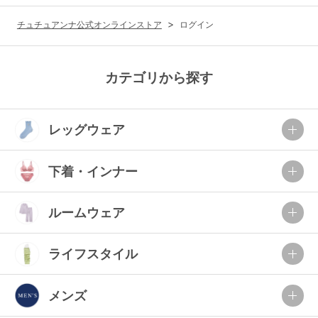
G65
G70
G75
チュチュアンナ公式オンラインストア
ログイン
～999円
1,000～1,999円
H70
H75
2,000～2,999円
3,000～3,999円
SS
S
M
カテゴリから探す
L
LL
3L
4,000円～
3足￥1,188靴下
レッグウェア
S-AB
S-CD
S-EF
セールアイテムから探す
M-AB
M-CD
M-EF
下着・インナー
セールアイテム
L-AB
L-CD
L-EF
その他から探す
ルームウェア
LL-EF
お気に入り
ライフスタイル
サイズの表示を閉じる
新着アイテム
メンズ