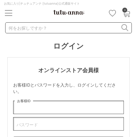
お気に入り|チュチュアンナ [tutuanna]公式通販サイト
0
キーワード・品番から探す
検索を閉じる
何をお探しですか？
ログイン
ナイトブラ
ノンワイヤー
特盛ブラ
チューブトップ
折り畳み
パジャマ
ストッキング
キャミソール
オンラインストア会員様
ルームウェア
育乳ブラ
アームカバー
お客様IDとパスワードを入力し、ログインしてくださ
カテゴリから探す
い。
お客様ID
レッグウェア
下着
ルームウェア
ライフスタイル
パスワード
メンズ
キッズ