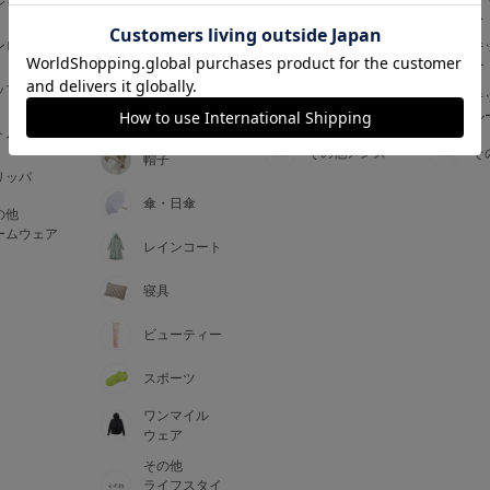
ジャマ
ス
ス
アームカバー
ンピース
メンズインナ
キ
手袋
ー
ー
5
ップス
メンズ
キ
マフラー・テ
ルームウェア
ル
ィペット
0
トム
その他メンズ
そ
帽子
リッパ
0
C85
傘・日傘
の他
0
D85
ームウェア
レインコート
0
E85
寝具
ビューティー
0
スポーツ
ワンマイル
ウェア
その他
ライフスタイ