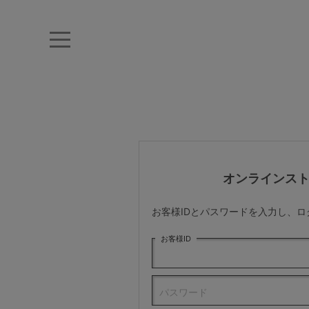
キーワード・品番から探す
ナイトブラ
ノンワイヤー
特盛ブラ
チューブトップ
折り畳
キャミソール
ルームウェア
育乳ブラ
アームカバー
オンラインス
カテゴリから探す
お客様IDとパスワードを入力し、
レッグウェア
お客様ID
下着
パスワード