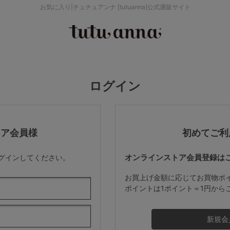
お気に入り|チュチュアンナ [tutuanna]公式通販サイト
検索を閉じる
価格帯から探す
ログイン
～999円
み
パジャマ
ストッキング
2,000～2,999円
トア会員様
初めてご利
オンラインストア会員登録は
ログインしてください。
4,000円～
お買上げ金額に応じてお買物ポ
ポイントは1ポイント＝1円から
セールアイテムから探す
セールアイテム