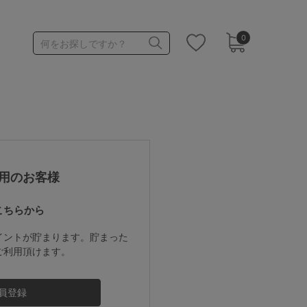
0
何をお探しですか？
1,000～1,999円
3,000～3,999円
用のお客様
こちらから
3足￥1,188靴下
イントが貯まります。貯まった
ご利用頂けます。