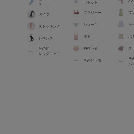
サイズからブラを探す
パ
ツセット
ス
ブラジャー
ワ
タイツ
A60
A65
A70
A7
ショーツ
ト
ストッキング
B65
B70
B75
B8
肌着
ボ
レギンス
その他
補整下着
ス
C65
C70
C75
C8
レッグウェア
そ
その他下着
D65
D70
D75
D8
ル
E65
E70
E75
E8
F65
F70
F75
F8
G65
G70
G75
H70
H75