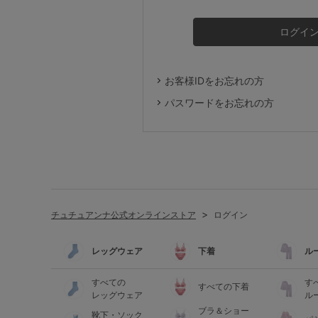
ルームウェア
ライフスタイル
お客様IDをお忘れの方
メンズ
パスワードをお忘れの方
キッズ
マタニティ
チュチュアンナ公式オンラインストア
ログイン
ギフトラッピング
レッグウェア
下着
ル
SALE
すべての
す
すべての下着
レッグウェア
ル
ブラ＆ショー
靴下・ソック