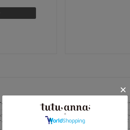
その他から探す
お気に入り
新着アイテム
ランキング
高評価レビューアイテム
ームウェア
ライフスタイル
メンズ
キ
WEB限定アイテム
べての
すべての
すべてのメン
す
ームウェア
ライフスタイ
ズ
ズ
ル
特集ページ
メンズソック
キ