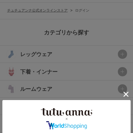
G65
G70
G75
チュチュアンナ公式オンラインストア
ログイン
～999円
1,000～1,999円
H70
H75
2,000～2,999円
3,000～3,999円
SS
S
M
カテゴリから探す
L
LL
3L
4,000円～
3足￥1,188靴下
レッグウェア
S-AB
S-CD
S-EF
セールアイテムから探す
M-AB
M-CD
M-EF
下着・インナー
セールアイテム
L-AB
L-CD
L-EF
その他から探す
ルームウェア
LL-EF
お気に入り
ライフスタイル
サイズの表示を閉じる
新着アイテム
メンズ