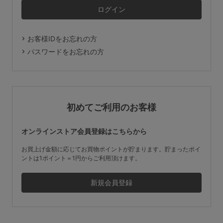
マタニティ
ギフトラッピング
お客様IDをお忘れの方
SALE
パスワードをお忘れの方
サイズからブラを探す
A60
A65
A70
A75
初めてご利用のお客様
B65
B70
B75
B80
オンラインストア会員登録はこちらから
C65
C70
C75
C80
C85
お買上げ金額に応じてお買物ポイントが貯まります。貯まったポイ
ントは1ポイント＝1円からご利用頂けます。
D65
D70
D75
D80
D85
すべてのサイズを表示する
E65
E70
E75
E80
E85
F65
F70
F75
F80
価格帯から探す