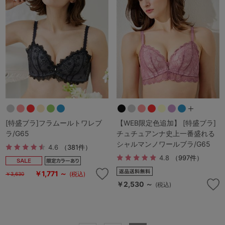
G65
G70
G75
～999円
1,000～1,999円
H70
H75
2,000～2,999円
3,000～3,999円
SS
S
M
L
LL
3L
4,000円～
3足￥1,188靴下
S-AB
S-CD
S-EF
セールアイテムから探す
M-AB
M-CD
M-EF
[特盛ブラ]フラムールトワレブ
【WEB限定色追加】 [特盛ブラ]
セールアイテム
ラ/G65
チュチュアンナ史上一番盛れる
L-AB
L-CD
L-EF
シャルマンノワールブラ/G65
4.6
（381件）
その他から探す
4.8
（997件）
LL-EF
￥1,771 ～
お気に入り
(税込)
￥3,630
￥2,530 ～
(税込)
サイズの表示を閉じる
新着アイテム