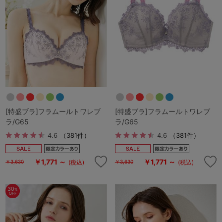
マタニティ
ギフトラッピング
SALE
サイズからブラを探す
A60
A65
A70
A75
[特盛ブラ]フラムールトワレブ
[特盛ブラ]フラムールトワレブ
ラ/G65
ラ/G65
B65
B70
B75
B80
4.6
（381件）
4.6
（381件）
C65
C70
C75
C80
C85
￥1,771 ～
￥1,771 ～
(税込)
(税込)
￥3,630
￥3,630
D65
D70
D75
D80
D85
すべてのサイズを表示する
E65
E70
E75
E80
E85
30
%
OFF
F65
F70
F75
F80
価格帯から探す