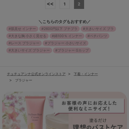
ランキング
<<
1
2
高評価レビューアイテム
＼こちらのタグもおすすめ／
肌見せ インナー
2600円以下 プチプラ
大きいサイズ ブラ
WEB限定アイテム
大きな胸 小さく見せる
綿100％ インナー
ペチパンツ
レース ブラジャー
ブラジャー 小さいサイズ
特集ページ
大きいサイズ ブラジャー
ブラジャー Gカップ
検索を閉じる
チュチュアンナ公式オンラインストア
下着・インナー
ブラジャー