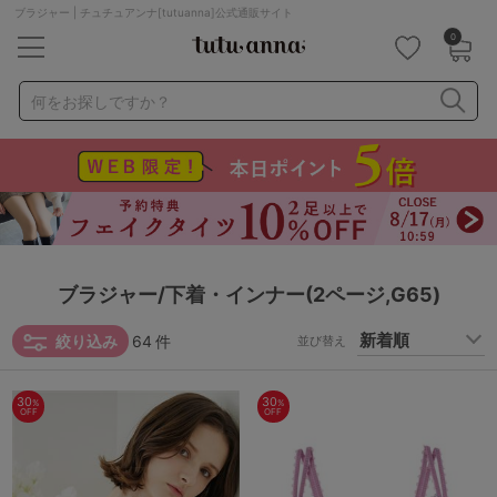
ブラジャー | チュチュアンナ[tutuanna]公式通販サイト
0
キーワード・品番から探す
検索を閉じる
何をお探しですか？
ナイトブラ
ノンワイヤー
特盛ブラ
チューブトップ
折り畳み
パジャマ
ストッキング
キャミソール
ルームウェア
育乳ブラ
アームカバー
ブラジャー/下着・インナー(2ページ,G65)
カテゴリから探す
絞り込み
64
件
並び替え
レッグウェア
下着
30
30
%
%
OFF
OFF
ルームウェア
ライフスタイル
メンズ
キッズ