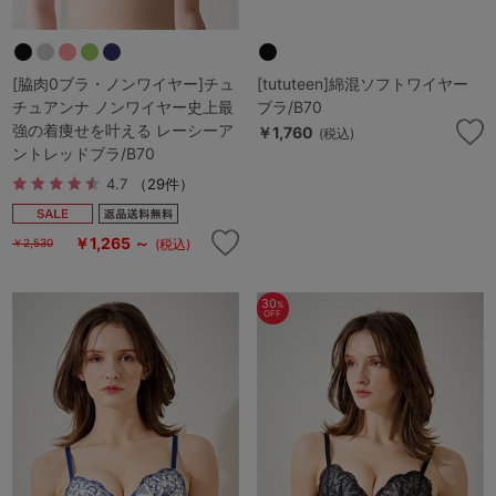
[脇肉0ブラ・ノンワイヤー]チュ
[tututeen]綿混ソフトワイヤー
チュアンナ ノンワイヤー史上最
ブラ/B70
強の着痩せを叶える レーシーア
￥1,760
(税込)
ントレッドブラ/B70
4.7
（29件）
￥1,265 ～
(税込)
￥2,530
30
%
OFF