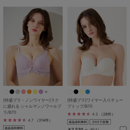
[特盛ブラ・ノンワイヤー]ラク
[特盛ブラ]ワイヤー入りチュー
に盛れる シャルマンノワールブ
ブトップ/B70
ラ/B70
4.3
（28件）
4.7
（314件）
￥2,530 ～
(税込)