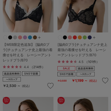
【WEB限定色追加】 [脇肉0ブ
[脇肉0ブラ]チュチュアンナ史上
ラ]チュチュアンナ史上最強の着
最強の着痩せを叶える レーシ
痩せを叶える レーシーアント
ーアントレッドブラ/B70
レッドブラ/B70
4.5
（101件）
4.4
（214件）
￥1,199 ～
(税込)
￥2,530
￥2,530 ～
(税込)
32
30
%
%
OFF
OFF