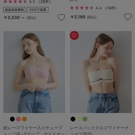
4.3
（28件）
4.4
（14件）
￥2,189
￥2,530 ～
(税込)
(税込)
30
%
OFF
総レースワイヤー入りチューブ
レースバッククロスワイヤーチ
トップ(B～Eカップ・サイドホッ
ューブ/B70