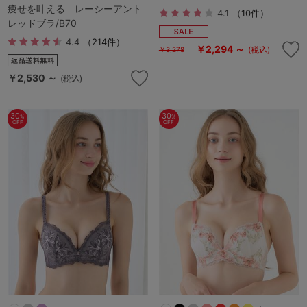
痩せを叶える レーシーアント
4.1
（10件）
レッドブラ/B70
4.4
（214件）
￥2,294 ～
(税込)
￥3,278
￥2,530 ～
(税込)
30
30
%
%
OFF
OFF