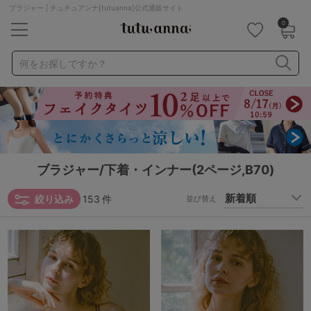
ブラジャー | チュチュアンナ[tutuanna]公式通販サイト
0
キーワード・品番から探す
検索を閉じる
何をお探しですか？
ナイトブラ
ノンワイヤー
特盛ブラ
チューブトップ
折り畳み
パジャマ
ストッキング
キャミソール
ルームウェア
育乳ブラ
アームカバー
ブラジャー/下着・インナー(2ページ,B70)
絞り込み
153
件
カテゴリから探す
並び替え
レッグウェア
下着
ルームウェア
ライフスタイル
メンズ
キッズ