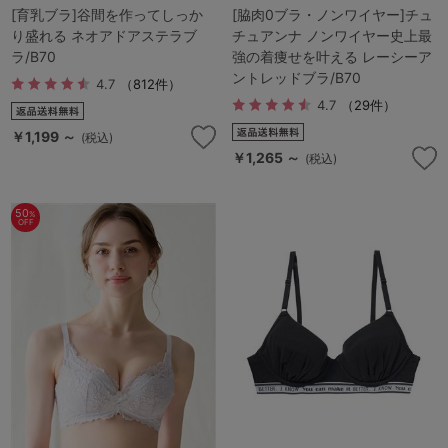
[育乳ブラ]谷間を作ってしっか
[脇肉0ブラ・ノンワイヤー]チュ
り盛れる ネオアドアステラブ
チュアンナ ノンワイヤー史上最
ラ/B70
強の着痩せを叶える レーシーア
ントレッドブラ/B70
4.7
（812件）
4.7
（29件）
￥1,199 ～
(税込)
￥1,265 ～
(税込)
50
%
OFF