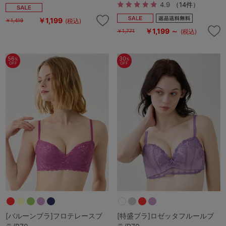
4.9
（14件）
￥1,199
(税込)
￥1,419
￥1,199 ～
(税込)
￥1,771
56
30
%
%
OFF
OFF
[バルーンブラ]フロテレースブ
[特盛ブラ]ロゼッタフルールブ