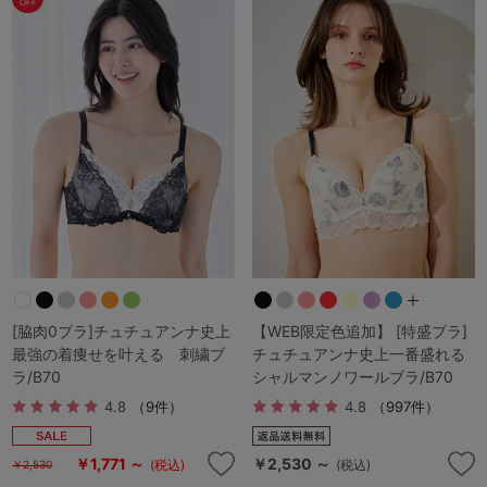
OFF
[脇肉0ブラ]チュチュアンナ史上
【WEB限定色追加】 [特盛ブラ]
最強の着痩せを叶える 刺繍ブ
チュチュアンナ史上一番盛れる
ラ/B70
シャルマンノワールブラ/B70
4.8
（9件）
4.8
（997件）
￥1,771 ～
￥2,530 ～
(税込)
(税込)
￥2,530