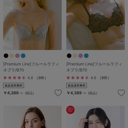
G65
G70
G75
～999円
1,000～1,999円
H70
H75
2,000～2,999円
3,000～3,999円
SS
S
M
L
LL
3L
4,000円～
3足￥1,188靴下
S-AB
S-CD
S-EF
セールアイテムから探す
[Premium Line]フルールラフィ
[Premium Line]フルールラフィ
M-AB
M-CD
M-EF
ネブラ/B70
ネブラ/B70
セールアイテム
L-AB
L-CD
L-EF
4.6
（9件）
4.6
（9件）
その他から探す
LL-EF
￥4,389 ～
￥4,389 ～
(税込)
(税込)
お気に入り
サイズの表示を閉じる
30
%
OFF
新着アイテム