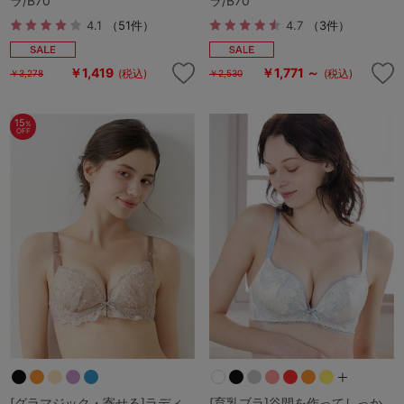
ラ/B70
ラ/B70
4.1
（51件）
4.7
（3件）
￥1,419
￥1,771 ～
(税込)
(税込)
￥3,278
￥2,530
15
%
OFF
[グラマジック・寄せる]ラディ
[育乳ブラ]谷間を作ってしっか