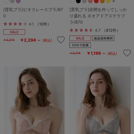
[育乳ブラ]ビオラレースブラ/B7
[育乳ブラ]谷間を作ってしっか
0
り盛れる ネオアドアステラブ
ラ/B70
4.1
（10件）
4.7
（812件）
￥2,294 ～
(税込)
￥3,278
￥1,199 ～
(税込)
￥3,278