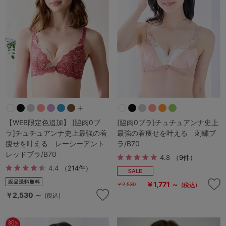
ランキング
高評価レビューアイテム
WEB限定アイテム
特集ページ
検索を閉じる
【WEB限定色追加】 [脇肉0ブ
[脇肉0ブラ]チュチュアンナ史上
ラ]チュチュアンナ史上最強の着
最強の着痩せを叶える 刺繍ブ
痩せを叶える レーシーアント
ラ/B70
レッドブラ/B70
4.8
（9件）
4.4
（214件）
￥1,771 ～
(税込)
￥2,530
￥2,530 ～
(税込)
30
%