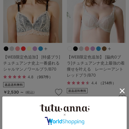
【WEB限定色追加】 [特盛ブラ]
【WEB限定色追加】 [脇肉0ブ
チュチュアンナ史上一番盛れる
ラ]チュチュアンナ史上最強の着
シャルマンノワールブラ/B70
痩せを叶える レーシーアント
レッドブラ/B70
4.8
（997件）
4.4
（214件）
￥2,530 ～
(税込)
￥2,530 ～
(税込)