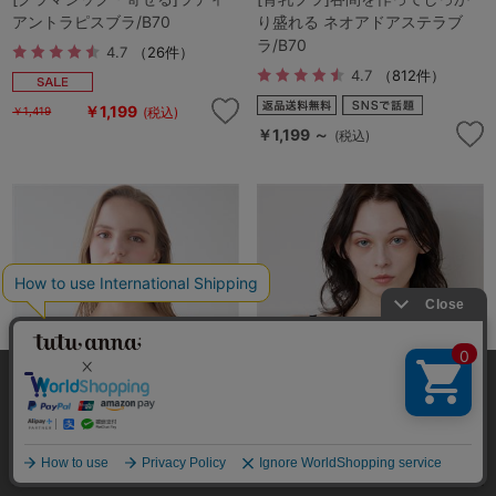
アントラピスブラ/B70
り盛れる ネオアドアステラブ
ラ/B70
4.7
（26件）
4.7
（812件）
￥1,199
(税込)
￥1,419
￥1,199 ～
(税込)
本サイトでは、より快適にご利用いただけるようCookieを利用し
ています。詳細については
プライバシポリシー
をご確認くださ
い。
絞り込み
承諾する