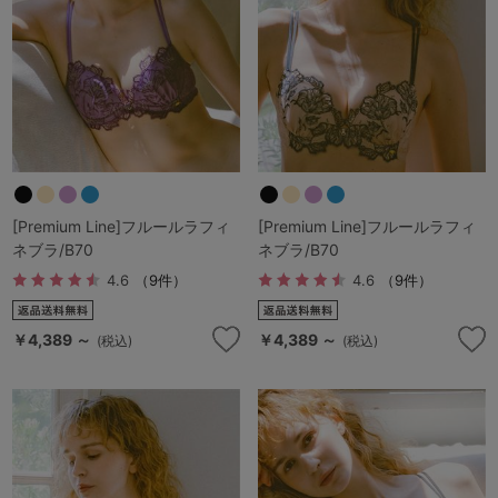
マタニティ
ギフトラッピング
SALE
サイズからブラを探す
A60
A65
A70
A75
[Premium Line]フルールラフィ
[Premium Line]フルールラフィ
ネブラ/B70
ネブラ/B70
B65
B70
B75
B80
4.6
（9件）
4.6
（9件）
C65
C70
C75
C80
C85
￥4,389 ～
￥4,389 ～
(税込)
(税込)
D65
D70
D75
D80
D85
すべてのサイズを表示する
E65
E70
E75
E80
E85
F65
F70
F75
F80
価格帯から探す