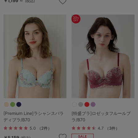
￥1,199 ～
(税込)
30
%
OFF
[Premium Line]ラシャンスパラ
[特盛ブラ]ロゼッタフルールブ
ディブラ/B70
ラ/B70
5.0
（2件）
4.7
（3件）
￥5,159
(税込)