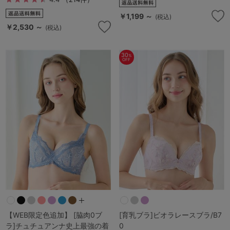
￥1,199 ～
(税込)
￥2,530 ～
(税込)
30
%
OFF
【WEB限定色追加】 [脇肉0ブ
[育乳ブラ]ビオラレースブラ/B7
ラ]チュチュアンナ史上最強の着
0