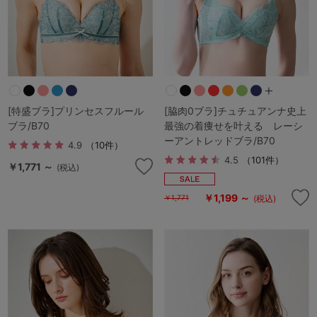
[特盛ブラ]プリンセスフルール
[脇肉0ブラ]チュチュアンナ史上
ブラ/B70
最強の着痩せを叶える レーシ
ーアントレッドブラ/B70
4.9
（10件）
4.5
（101件）
￥1,771 ～
(税込)
￥1,199 ～
(税込)
￥1,771