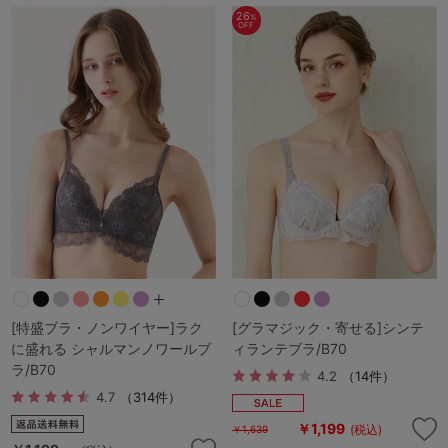
26
%
OFF
[特盛ブラ・ノンワイヤー]ラク
[グラマジック・寄せる]シンテ
に盛れる シャルマンノワールブ
ィランテブラ/B70
ラ/B70
4.2
（14件）
4.7
（314件）
￥1,199
(税込)
￥1,639