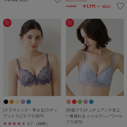
￥1,771 ～
(税込)
￥2,530
15
32
%
%
OFF
OFF
[グラマジック・寄せる]ラディ
[特盛ブラ]チュチュアンナ史上
アントラピスブラ/B70
一番盛れる シャルマンノワール
ブラ/B70
4.7
（26件）