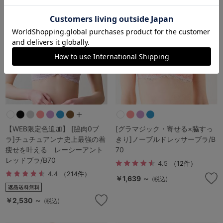
【WEB限定色追加】 [脇肉0ブ
[グラマジック・寄せる×脇すっ
ラ]チュチュアンナ史上最強の着
きり]ノーブルドレッサーブラ/B
痩せを叶える レーシーアント
70
レッドブラ/B70
4.5
（12件）
4.4
（214件）
￥1,639 ～
(税込)
￥2,530 ～
(税込)