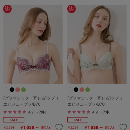
28
28
%
%
OFF
OFF
[グラマジック・寄せる]ラブリ
[グラマジック・寄せる]ラブリ
エビジューブラ/B70
エビジューブラ/B70
4.9
（7件）
4.9
（7件）
￥1,639 ～
￥1,639 ～
(税込)
(税込)
￥2,294
￥2,294