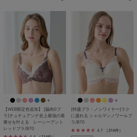
【WEB限定色追加】 [脇肉0ブ
[特盛ブラ・ノンワイヤー]ラク
ラ]チュチュアンナ史上最強の着
に盛れる シャルマンノワールブ
痩せを叶える レーシーアント
ラ/B70
レッドブラ/B70
4.7
（314件）
4.4
（214件）