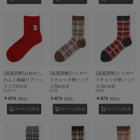
[温度調整]おめかし
[温度調整]ジャガー
[温度調整]ジャガー
わんこ刺繍リブソッ
ドチェック柄ソック
ドチェック柄ソック
クス13cm丈
ス18cm丈
ス18cm丈
M/赤?Ａ
M/茶
M/紺
￥473
￥473
￥473
(税込)
(税込)
(税込)
カートに入れる
カートに入れる
カートに入れる