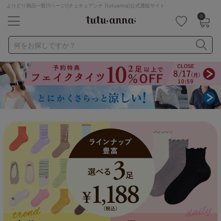
よりどり商品一覧(1ページ)|チュチュアンナ [tutuanna]公式通販サイト
0
キーワード・品番から探す
検索を閉じる
何をお探しですか？
ナイトブラ
ノンワイヤー
特盛ブラ
チューブトップ
折り畳み
パジャマ
ストッキング
キャミソール
ルームウェア
育乳ブラ
アームカバー
カテゴリから探す
レッグウェア
下着
ルームウェア
ライフスタイル
メンズ
キッズ