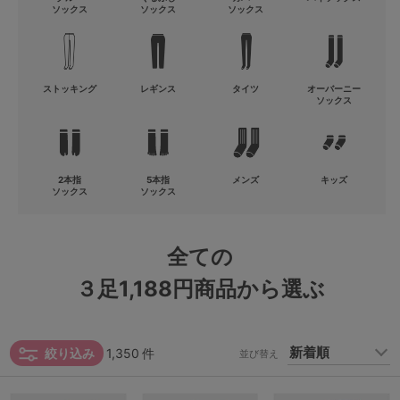
ソックス
ソックス
ソックス
G65
G70
G75
～999円
1,000～1,999円
H70
H75
2,000～2,999円
3,000～3,999円
SS
S
M
ストッキング
レギンス
タイツ
オーバーニー
ソックス
L
LL
3L
4,000円～
3足￥1,188靴下
S-AB
S-CD
S-EF
セールアイテムから探す
2本指
5本指
メンズ
キッズ
ソックス
ソックス
M-AB
M-CD
M-EF
セールアイテム
L-AB
L-CD
L-EF
全ての
その他から探す
LL-EF
３足1,188円商品から選ぶ
お気に入り
サイズの表示を閉じる
絞り込み
1,350
件
並び替え
新着アイテム