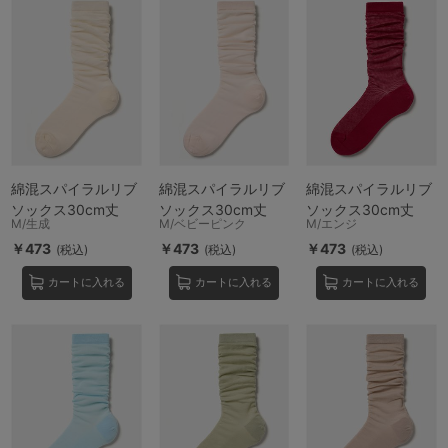
ランキング
高評価レビューアイテム
WEB限定アイテム
特集ページ
綿混スパイラルリブ
綿混スパイラルリブ
綿混スパイラルリブ
ソックス30cm丈
ソックス30cm丈
ソックス30cm丈
M/生成
M/ベビーピンク
M/エンジ
検索を閉じる
￥473
￥473
￥473
(税込)
(税込)
(税込)
カートに入れる
カートに入れる
カートに入れる