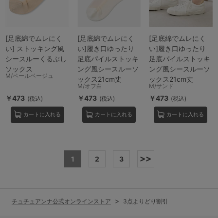
[足底綿でムレにく
[足底綿でムレにく
[足底綿でムレにく
い] ストッキング風
い]履き口ゆったり
い]履き口ゆったり
シースルーくるぶし
足底パイルストッキ
足底パイルストッキ
ソックス
ング風シースルーソ
ング風シースルーソ
M/ペールベージュ
ックス21cm丈
ックス21cm丈
M/オフ白
M/サンド
￥473
￥473
￥473
(税込)
(税込)
(税込)
カートに入れる
カートに入れる
カートに入れる
>>
1
2
3
チュチュアンナ公式オンラインストア
3点よりどり割引