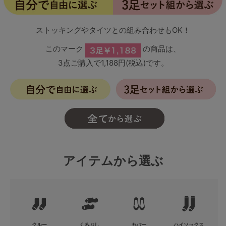
マタニティ
ギフトラッピング
ストッキングやタイツとの組み合わせもOK！
このマーク
の商品は、
SALE
3点ご購入で1,188円(税込)です。
サイズからブラを探す
A60
A65
A70
A75
B65
B70
B75
B80
C65
C70
C75
C80
C85
アイテムから選ぶ
D65
D70
D75
D80
D85
すべてのサイズを表示する
E65
E70
E75
E80
E85
F65
F70
F75
F80
価格帯から探す
クルー
くるぶし
カバー
ハイソックス